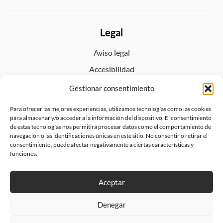
Legal
Aviso legal
Accesibilidad
Política de privacidad
Gestionar consentimiento
Política de cookies (UE)
Para ofrecer las mejores experiencias, utilizamos tecnologías como las cookies
Política de envíos y devoluciones
para almacenar y/o acceder a la información del dispositivo. El consentimiento
de estas tecnologías nos permitirá procesar datos como el comportamiento de
navegación o las identificaciones únicas en este sitio. No consentir o retirar el
consentimiento, puede afectar negativamente a ciertas características y
funciones.
Aceptar
Denegar