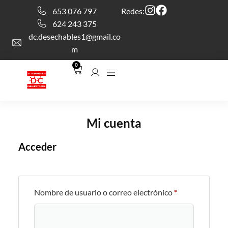
contenido
653 076 797
Redes:
624 243 375
dc.desechables1@gmail.co
m
0
Mi cuenta
Acceder
Nombre de usuario o correo electrónico
*