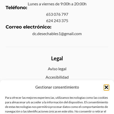
Lunes a viernes de 9:00h a 20:00h
Teléfono:
653 076 797
624 243 375
Correo electrónico:
dc.desechables1@gmail.com
Legal
Aviso legal
Accesibilidad
Política de privacidad
Gestionar consentimiento
Política de cookies (UE)
Para ofrecer las mejores experiencias, utilizamos tecnologías como las cookies
Política de envíos y devoluciones
para almacenar y/o acceder a la información del dispositivo. El consentimiento
de estas tecnologías nos permitirá procesar datos como el comportamiento de
navegación o las identificaciones únicas en este sitio. No consentir o retirar el