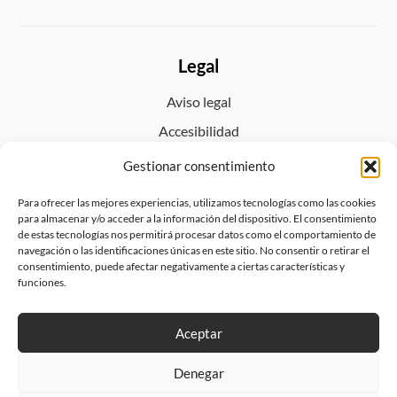
Legal
Aviso legal
Accesibilidad
Política de privacidad
Gestionar consentimiento
Política de cookies (UE)
Para ofrecer las mejores experiencias, utilizamos tecnologías como las cookies
Política de envíos y devoluciones
para almacenar y/o acceder a la información del dispositivo. El consentimiento
de estas tecnologías nos permitirá procesar datos como el comportamiento de
navegación o las identificaciones únicas en este sitio. No consentir o retirar el
consentimiento, puede afectar negativamente a ciertas características y
funciones.
Aceptar
Denegar