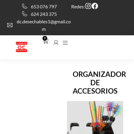
653 076 797
Redes:
624 243 375
dc.desechables1@gmail.co
m
0
ORGANIZADOR
DE
ACCESORIOS