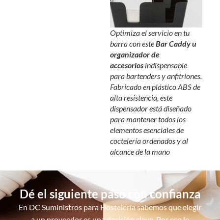
Optimiza el servicio en tu
barra con este
Bar Caddy u
organizador de
accesorios
indispensable
para bartenders y anfitriones.
Fabricado en plástico ABS de
alta resistencia, este
dispensador está diseñado
para mantener todos los
elementos esenciales de
coctelería ordenados y al
alcance de la mano
Dé el siguiente paso con confianza
En DC Suministros para Hostelería sabemos que elegir
a un proveedor es una decisión clave. Por eso le